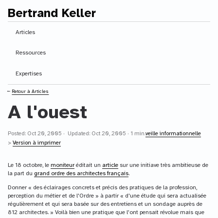
Bertrand Keller
Contenu principal
Articles
Ressources
Expertises
⭠
Retour à Articles
A l'ouest
Posted: Oct 20, 2005 · Updated: Oct 20, 2005 · 1 min.
veille informationnelle
>
Version à imprimer
Le 18 octobre, le
moniteur
éditait un
article
sur une initiave très ambitieuse de
la part du
grand ordre des architectes français
.
Donner « des éclairages concrets et précis des pratiques de la profession,
perception du métier et de l'Ordre » à partir « d'une étude qui sera actualisée
régulièrement et qui sera basée sur des entretiens et un sondage auprès de
812 architectes. » Voilà bien une pratique que l'ont pensait révolue mais que