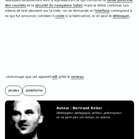
Quelques défaillances sont à signalées en ce qui concerne la
saisie prédictive
des courriels
et la
sécurité du navigateur Safari
, mais le délire continue. Les
videos de test pleuvent sur la toile : on se demande si l'
interface
correspond à
ce qui fut annoncé, combien il
coûte
à la fabrication, si on peut le
débloquer
...
...dommage que cet appareil
wifi
grille le
cerveau
.
pirates
plateforme
Auteur : Bertrand Keller
Développeur pédagogue, veilleur, polémiqueur...
on ne perd pas son temps, on avance.