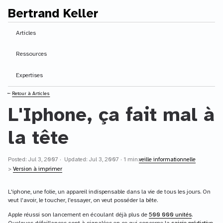
Bertrand Keller
Contenu principal
Articles
Ressources
Expertises
⭠
Retour à Articles
L'Iphone, ça fait mal à
la tête
Posted: Jul 3, 2007 · Updated: Jul 3, 2007 · 1 min.
veille informationnelle
>
Version à imprimer
L'iphone, une folie, un appareil indispensable dans la vie de tous les jours. On
veut l'avoir, le toucher, l'essayer, on veut posséder la bête.
Apple réussi son lancement en écoulant déjà plus de
500 000 unités
.