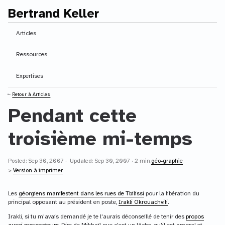
Bertrand Keller
Contenu principal
Articles
Ressources
Expertises
⭠
Retour à Articles
Pendant cette
troisième mi-temps
Posted: Sep 30, 2007 · Updated: Sep 30, 2007 · 2 min.
géo-graphie
>
Version à imprimer
Les
géorgiens manifestent dans les rues de Tbilissi
pour la libération du
principal opposant au président en poste,
Irakli Okrouachvili
.
Irakli, si tu m'avais demandé je te l'aurais déconseillé de tenir des
propos