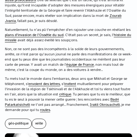
aussi provocateurs
. Dire de Mikhaïl que c'est un lâche, qu'il est amoral et
injuste, qu'il est incapable d'adopter des mesures énergiques pour rétablir
l'intégrité territoriale de la Géorgie et faire revenir l'Abkhazie et l'Ossétie du
Sud, passe encore, mais révéler son implication dans la mort de
Zourab
Jvania
, fallait pas, je suis désolé.
Naturellement, tu n'as pû t'empêcher d'en rajouter une couche en révélant les
plans d'invasion de l'Ossétie du sud
. C'était pas un secret, je sais, l'
histoire du
missile
avait déjà assez éveillé les soupçons.
Non, ce ne sont pas des incompétents à la solde de leurs gouvernements,
arrête, ce n'est parce qu'aucun jounal ne parle des manifestations de ce week-
end que tu peux dire que les journalistes occidentaux ne méritent pas leur
carte de presse. Y avait un match de l'
équipe de France
, non mais tout de
même, c'est la coupe du monde, on a des voitures à vendre...
Tu mets tout le monde dans l'embarras, deux ans que Mikhaïl et George se
téléphonent, s'
envoient des lettres
, s'
invitent
multuellement pour préparer
l'invasion de la région de Tskhinvali et de l'Abkhazie et toi tu viens tout foutre
en l'air, alors que la situation est
critique
. Tu penses que tu es le meilleur, que
tu es le seul à pouvoir la mener cette guerre ; tes rencontres avec
Badri
Patarkatsichvili
ne t'ont pas arrangé... Franchement,
Irakli Okrouachvili
, je me
demande pour qui tu
roules
.
géo-politique
veille