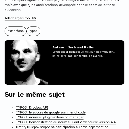
adresses plus significatives aux pages. Il s'agit d'une alternative à RealURL,
mais avec quelques améliorations, développée dans le cadre de la thèse
d'Andreas.
Télécharger CoolURi
.
extensions
typo3
Auteur : Bertrand Keller
Développeur pédagogue, veilleur, polémiqueur...
on ne perd pas son temps, on avance.
Sur le même sujet
TYPO3 : Dropbox API
TYPO3 : le succes du google summer of code
TYPO3 : nouveau plugin extension manager
TYPO3 : Démonstration du nouveau Grid View pour le version 4.4
Dmitry Dulepov stoppe sa participation au développement de