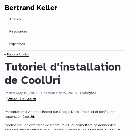
Bertrand Keller
Contenu principal
Articles
Ressources
Expertises
⭠
Retour à Articles
Tutoriel d'installation
de CoolUri
Posted: May 19, 2008 · Updated: May 19, 2008 · 1 min.
typo3
>
Version à imprimer
Présentation d'Andreas Becker sur Google Docs :
Installer et configurer
l'extension CoolUri
.
CoolUri est une extension de réécriture d'URL permettant de donner des