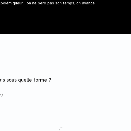
 polémiqueur... on ne perd pas son temps, on avance.
ais sous quelle forme ?
E)