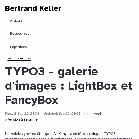
Bertrand Keller
Contenu principal
Articles
Ressources
Expertises
⭠
Retour à Articles
TYPO3 - galerie
d'images : LightBox et
FancyBox
Posted: Sep 22, 2008 · Updated: Sep 22, 2008 · 1 min.
typo3
>
Version à imprimer
Un webdesigner de Stuttgart,
Aji Yahya
, a édité deux plugins TYPO3