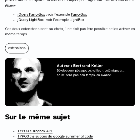
permettant de remplacer la fonction "cliquer pour agrandir" par des fonctions
jQuery.
jQuery FancyBox
: voir l'exemple
FancyBox
jQuery LightBox
: voir l'exemple
LightBox
Ces deux extensions sont au choix, il ne doit pas être possible de les activer en
même temps.
extensions
Auteur : Bertrand Keller
Développeur pédagogue, veilleur, polémiqueur...
on ne perd pas son temps, on avance.
Sur le même sujet
TYPO3 : Dropbox API
TYPO3 : le succes du google summer of code