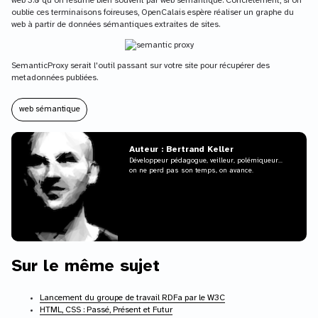
web 3.0 qu'on résume bien souvent par web sémantique. Concrètement, si on
oublie ces terminaisons foireuses, OpenCalais espère réaliser un graphe du
web à partir de données sémantiques extraites de sites.
SemanticProxy serait l'outil passant sur votre site pour récupérer des
metadonnées publiées.
web sémantique
Auteur : Bertrand Keller
Développeur pédagogue, veilleur, polémiqueur...
on ne perd pas son temps, on avance.
Sur le même sujet
Lancement du groupe de travail RDFa par le W3C
HTML, CSS : Passé, Présent et Futur