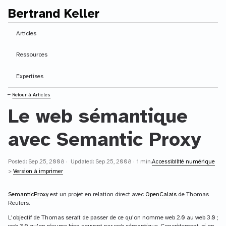
Bertrand Keller
Contenu principal
Articles
Ressources
Expertises
⭠
Retour à Articles
Le web sémantique
avec Semantic Proxy
Posted: Sep 25, 2008 · Updated: Sep 25, 2008 · 1 min.
Accessibilité numérique
>
Version à imprimer
SemanticProxy
est un projet en relation direct avec
OpenCalais
de Thomas
Reuters.
L'objectif de Thomas serait de passer de ce qu'on nomme web 2.0 au web 3.0 ;