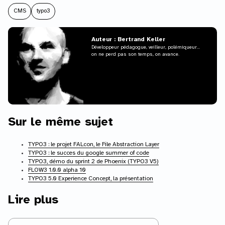
CMS
typo3
Auteur : Bertrand Keller
Développeur pédagogue, veilleur, polémiqueur...
on ne perd pas son temps, on avance.
Sur le même sujet
TYPO3 : le projet FALcon, le File Abstraction Layer
TYPO3 : le succes du google summer of code
TYPO3, démo du sprint 2 de Phoenix (TYPO3 V5)
FLOW3 1.0.0 alpha 10
TYPO3 5.0 Experience Concept, la présentation
Lire plus