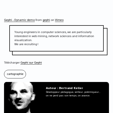
Gephi - Dynamic demo
from
gephi
on
Vimeo
Young engineers in computer sciences, we are particularly
interested in web mining, network sciences and information
visualization.
We are recruiting !
Télécharger
Gephi sur Gephi
cartographie
Auteur : Bertrand Keller
Développeur pédagogue, veilleur, polémiqueur...
on ne perd pas son temps, on avance.