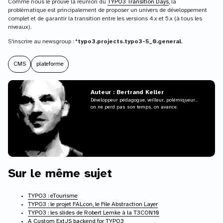
Comme nous le prouve la réunion du
TYPO3 Transition Days
, la
problématique est principalement de proposer un univers de développement
complet et de garantir la transition entre les versions 4.x et 5.x (à tous les
niveaux).
S'inscrire au newsgroup :
*typo3.projects.typo3-5_0.general
.
CMS
plateforme
Auteur : Bertrand Keller
Développeur pédagogue, veilleur, polémiqueur...
on ne perd pas son temps, on avance.
Sur le même sujet
TYPO3 : eTourisme
TYPO3 : le projet FALcon, le File Abstraction Layer
TYPO3 : les slides de Robert Lemke à la T3CON10
A Custom ExtJS backend for TYPO3