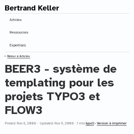
Bertrand Keller
Contenu principal
Articles
Ressources
Expertises
⭠
Retour à Articles
BEER3 - système de
templating pour les
projets TYPO3 et
FLOW3
Posted: Nov 6, 2008 · Updated: Nov 6, 2008 · 1 min.
typo3
>
Version à imprimer