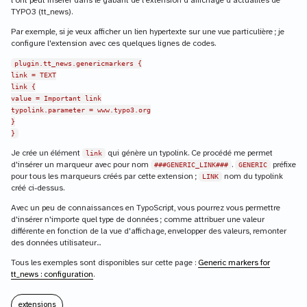
l'ont peut insérer dans le gabarit de l'extension d'affichage d'actualités de
TYPO3 (tt_news).
Par exemple, si je veux afficher un lien hypertexte sur une vue particulière ; je
configure l'extension avec ces quelques lignes de codes.
plugin.tt_news.genericmarkers {
link = TEXT
link {
value = Important link
typolink.parameter = www.typo3.org
}
}
Je crée un élément
qui génère un typolink. Ce procédé me permet
link
d'insérer un marqueur avec pour nom
.
préfixe
###GENERIC_LINK###
GENERIC
pour tous les marqueurs créés par cette extension ;
nom du typolink
LINK
créé ci-dessus.
Avec un peu de connaissances en TypoScript, vous pourrez vous permettre
d'insérer n'importe quel type de données ; comme attribuer une valeur
différente en fonction de la vue d'affichage, envelopper des valeurs, remonter
des données utilisateur...
Tous les exemples sont disponibles sur cette page :
Generic markers for
tt_news : configuration
.
extensions