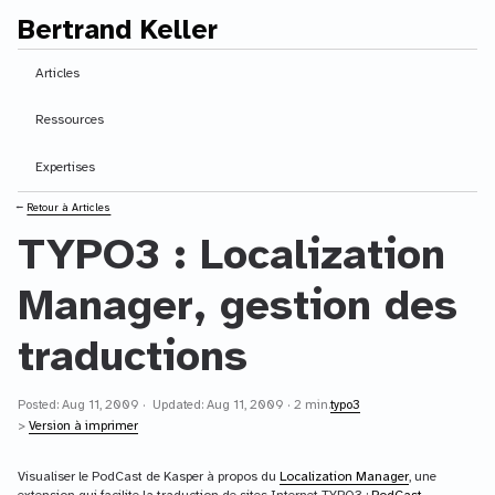
Bertrand Keller
Contenu principal
Articles
Ressources
Expertises
⭠
Retour à Articles
TYPO3 : Localization
Manager, gestion des
traductions
Posted: Aug 11, 2009 · Updated: Aug 11, 2009 · 2 min.
typo3
>
Version à imprimer
Visualiser le PodCast de Kasper à propos du
Localization Manager
, une