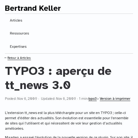
Bertrand Keller
Contenu principal
Articles
Ressources
Expertises
⭠
Retour à Articles
TYPO3 : aperçu de
tt_news 3.0
Posted: Nov 6, 2009 · Updated: Nov 6, 2009 · 1 min.
typo3
>
Version à imprimer
L'extension tt_news est la plus téléchargée pour un site en TYPO3 ; celle-ci
permet d'éditer des actualités. Son évolution est essentielle pour l'ensemble
de sites qui l'utilisent et qui nécessitent de voir leur gestion d'actualités
améliorées.
Maarten a essayé l'évolution de la nouvelle version de ce plugin. Sur son site, il