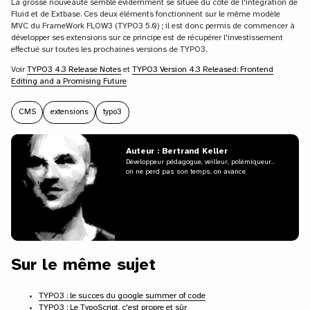
La grosse nouveauté semble évidemment se située du côté de l'intégration de
Fluid et de Extbase. Ces deux éléments fonctionnent sur le même modèle
MVC du FrameWork FLOW3 (TYPO3 5.0) ; il est donc permis de commencer à
développer ses extensions sur ce principe est de récupérer l'investissement
effectué sur toutes les prochaines versions de TYPO3.
Voir
TYPO3 4.3 Release Notes
et
TYPO3 Version 4.3 Released: Frontend
Editing and a Promising Future
CMS
extensions
typo3
Auteur : Bertrand Keller
Développeur pédagogue, veilleur, polémiqueur...
on ne perd pas son temps, on avance.
Sur le même sujet
TYPO3 : le succes du google summer of code
TYPO3 : Le TypoScript, c'est propre et sûr