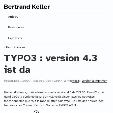
Bertrand Keller
Contenu principal
Articles
Ressources
Expertises
⭠
Retour à Articles
TYPO3 : version 4.3
ist da
Posted: Dec 1, 2009 · Updated: Dec 1, 2009 · 2 min.
typo3
>
Version à imprimer
Un peu d'attente, mais elle est sortie la version 4.3 de TYPO3. Plus d'1 an et
demi après la sortie de la version 4.2, voilà disponibles les nouvelles
fonctionnalités que tout le monde attendait. Voici, un liste des nouveautés
trouvées chez Yohann Cerdan :
Sortie de TYPO3 4.3 !!!