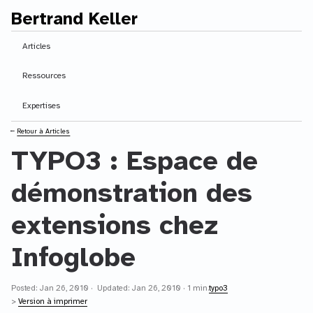
Bertrand Keller
Contenu principal
Articles
Ressources
Expertises
⭠
Retour à Articles
TYPO3 : Espace de
démonstration des
extensions chez
Infoglobe
Posted: Jan 26, 2010 · Updated: Jan 26, 2010 · 1 min.
typo3
>
Version à imprimer