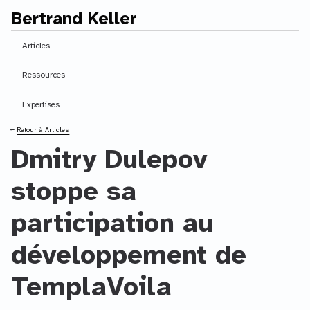
Bertrand Keller
Contenu principal
Articles
Ressources
Expertises
⭠
Retour à Articles
Dmitry Dulepov
stoppe sa
participation au
développement de
TemplaVoila