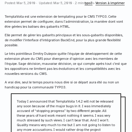
Posted: Mar 5, 2010 · Updated: Mar 5, 2010 · 2 min.
typo3
>
Version à imprimer
TemplaVoila est une extension de templating pour le CMS TYPO3. Cette
extension permet de configurer, dans l'administration, la manière dont vont
être gérées les balises des gabarits HTML.
Elle permet de gérer les gabarits principaux et les sous-gabarits disponibles,
de modifier l'interface d'intégration BackEnd, pour la plus grande flexibilité
possible.
Le très pointilleux Dmitry Dulepov quitte l'équipe de développement de cette
extension phare du CMS pour divergence d'opinion avec les membres de
l'équipe. Sage décision, mauvaise décision, ce qui compte après tout c'est que
les oppositions ne limitent pas les évolutions et les compatibilités avec les
nouvelles versions du CMS.
A vrai dire, seul le temps pourra nous dire si ce départ aura été ou non un
handicap pour la communauté TYPO3.
Today I announced that TemplaVoila 1.4.2 will not be released
any soon because of the major bugs in it. I was immediately
accused of “stopping progress” by two different people. All
these years of hard work meant nothing it seems. I was very
much stressed by such views. I can’t bear that. And I won’t.
Quality means very much to me but I am not going to listen to
any more accusations. I would rather drop the project