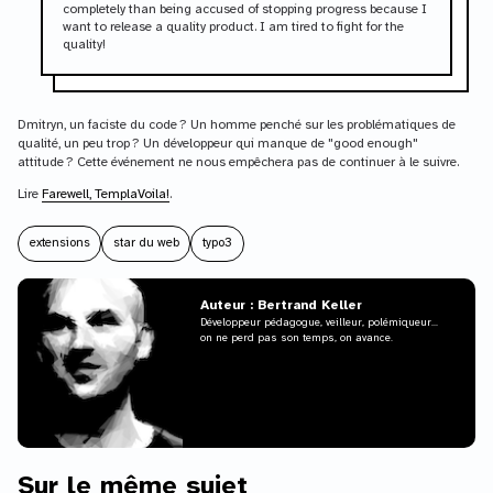
completely than being accused of stopping progress because I
want to release a quality product. I am tired to fight for the
quality!
Dmitryn, un faciste du code ? Un homme penché sur les problématiques de
qualité, un peu trop ? Un développeur qui manque de "good enough"
attitude ? Cette événement ne nous empêchera pas de continuer à le suivre.
Lire
Farewell, TemplaVoila!
.
extensions
star du web
typo3
Auteur : Bertrand Keller
Développeur pédagogue, veilleur, polémiqueur...
on ne perd pas son temps, on avance.
Sur le même sujet