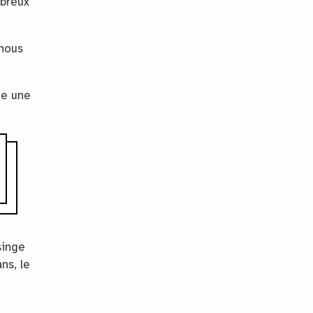
mbreux
 nous
de une
singe
ns, le