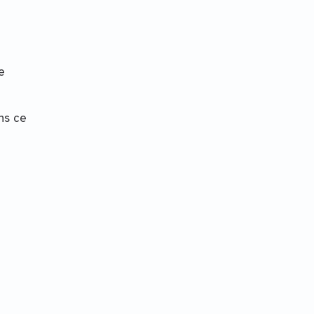
e
ns ce