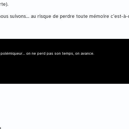
te).
 nous suivons… au risque de perdre toute mémoire c’est-à-
 polémiqueur... on ne perd pas son temps, on avance.