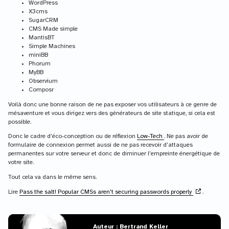
WordPress
X3cms
SugarCRM
CMS Made simple
MantisBT
Simple Machines
miniBB
Phorum
MyBB
Observium
Composr
Voilà donc une bonne raison de ne pas exposer vos utilisateurs à ce genre de
mésaventure et vous dirigez vers des générateurs de site statique, si cela est
possible.
Donc le cadre d’éco-conception ou de réflexion
Low-Tech
. Ne pas avoir de
formulaire de connexion permet aussi de ne pas recevoir d’attaques
permanentes sur votre serveur et donc de diminuer l’empreinte énergétique de
votre site.
Tout cela va dans le même sens.
Lire
Pass the salt! Popular CMSs aren’t securing passwords properly
.
Auteur : Bertrand Keller