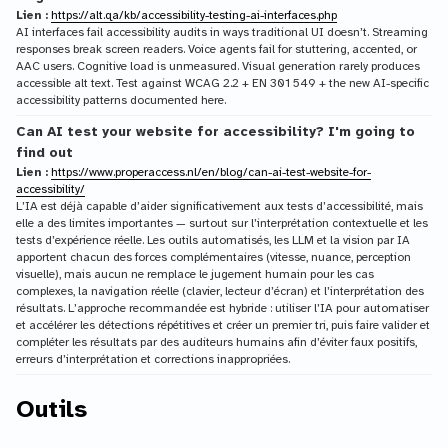
Lien :
https://alt.qa/kb/accessibility-testing-ai-interfaces.php
AI interfaces fail accessibility audits in ways traditional UI doesn’t. Streaming
responses break screen readers. Voice agents fail for stuttering, accented, or
AAC users. Cognitive load is unmeasured. Visual generation rarely produces
accessible alt text. Test against WCAG 2.2 + EN 301 549 + the new AI-specific
accessibility patterns documented here.
Can AI test your website for accessibility? I'm going to
find out
Lien :
https://www.properaccess.nl/en/blog/can-ai-test-website-for-
accessibility/
L’IA est déjà capable d’aider significativement aux tests d’accessibilité, mais
elle a des limites importantes — surtout sur l’interprétation contextuelle et les
tests d’expérience réelle. Les outils automatisés, les LLM et la vision par IA
apportent chacun des forces complémentaires (vitesse, nuance, perception
visuelle), mais aucun ne remplace le jugement humain pour les cas
complexes, la navigation réelle (clavier, lecteur d’écran) et l’interprétation des
résultats. L’approche recommandée est hybride : utiliser l’IA pour automatiser
et accélérer les détections répétitives et créer un premier tri, puis faire valider et
compléter les résultats par des auditeurs humains afin d’éviter faux positifs,
erreurs d’interprétation et corrections inappropriées.
Outils