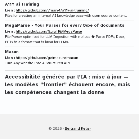
A11Y ai training
Lien :
https://github.com/7mary4/a11y-ai-training/
Files for creating an internal AI knowledge base with open source content.
MegaParse - Your Parser for every type of documents
Lien :
https://github.com/QuivrHQ/MegaParse
File Parser optimised for LLM Ingestion with no loss 🧠 Parse PDFs, Docx,
PPTx in a format that is ideal for LLMs.
Maxun
Lien :
https://github.com/getmaxun/maxun
Turn Any Website Into A Structured API
Accessibilité générée par l’IA : mise à jour —
les modèles “frontier” échouent encore, mais
les compétences changent la donne
© 2026 ·
Bertrand Keller