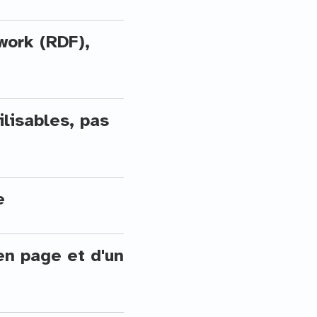
work (RDF),
ilisables, pas
e
en page et d'un