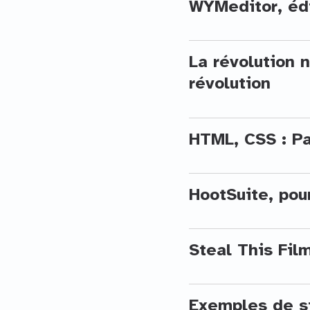
WYMeditor, éd
La révolution
révolution
HTML, CSS : Pa
HootSuite, pou
Steal This Film
Exemples de s