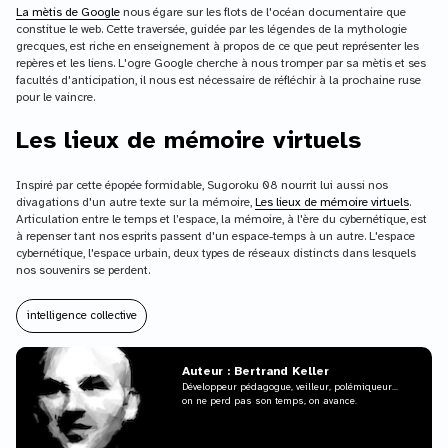
La mètis de Google
nous égare sur les flots de l'océan documentaire que
constitue le web. Cette traversée, guidée par les légendes de la mythologie
grecques, est riche en enseignement à propos de ce que peut représenter les
repères et les liens. L'ogre Google cherche à nous tromper par sa mètis et ses
facultés d'anticipation, il nous est nécessaire de réfléchir à la prochaine ruse
pour le vaincre.
Les lieux de mémoire virtuels
Inspiré par cette épopée formidable, Sugoroku 08 nourrit lui aussi nos
divagations d'un autre texte sur la mémoire,
Les lieux de mémoire virtuels
.
Articulation entre le temps et l’espace, la mémoire, à l'ère du cybernétique, est
à repenser tant nos esprits passent d'un espace-temps à un autre. L'espace
cybernétique, l'espace urbain, deux types de réseaux distincts dans lesquels
nos souvenirs se perdent.
intelligence collective
Auteur : Bertrand Keller
Développeur pédagogue, veilleur, polémiqueur...
on ne perd pas son temps, on avance.