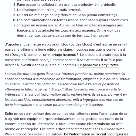
Faire passer la collaboration avant la productivité individuelle
Le développement n’est jamais terminé.
Utiliser un mélange de logiciels et de SaaS (cloud computing)
Les communications en temps réel ne sont pas toujours essentielles
Intégrer un réseau social. Au lieu de faire adapter les usagers aux
logiciels, il faut adapter les logiciels aux usagers. On ne doit pas
demander aux usagers de passer du temps… à en sauver
J'ajouterai que mettre en place un blog (ou des blogs) d'entreprise ne se fait
pas sans définir une ligne éditoriale claire, n'oubliez pas que le contenu est
roi :
Design & contenu : un mariage heureux ?
. Le lecteur est avant tout à la
recherche d'informations qui correspondent à ses attentes, il ne faut pas
hésiter à investir dans la qualité du contenu :
Le paradoxe Harry Potter
.
La manière dont les gens lisent sur Internet procède du même paradoxe: ils
scannent partout à la recherche de l'information, cliquent sur le bouton "retour
en arrière", s'irritent de patienter, sautent d'un titre à l'autre et pestent en
attendant le téléchargement d'un pdf. Mais lorsqu'ils ont trouvé un article
intéressant, et surtout l'information qu'ils recherchent, ils se transforment en
lecteurs assidus, complètement absorbés, prêt à ingurgiter des masses de
texte incroyables sur un écran pourtant peu fait pour la lecture.
Enfin pensez à mobiliser des personnes compétentes pour l'animation de ce
blog, voir une équipe chargée exclusivement de la gestion des outils de la
communication de l'entreprise. Il faut lutter contre l'
illectronisme
au sein
même de l'entreprise. Lire cette article très intéressant paru sur Read Write
Web à propos des sites d'actualités :
De l’information au social : pourquoi les