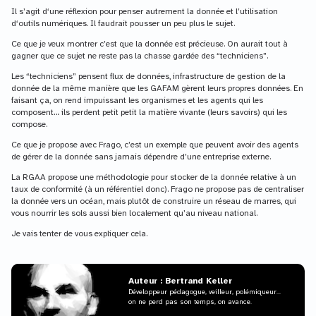
Il s’agit d‘une réflexion pour penser autrement la donnée et l’utilisation
d‘outils numériques. Il faudrait pousser un peu plus le sujet.
Ce que je veux montrer c’est que la donnée est précieuse. On aurait tout à
gagner que ce sujet ne reste pas la chasse gardée des “techniciens”.
Les “techniciens” pensent flux de données, infrastructure de gestion de la
donnée de la même manière que les GAFAM gèrent leurs propres données. En
faisant ça, on rend impuissant les organismes et les agents qui les
composent… ils perdent petit petit la matière vivante (leurs savoirs) qui les
compose.
Ce que je propose avec Frago, c’est un exemple que peuvent avoir des agents
de gérer de la donnée sans jamais dépendre d’une entreprise externe.
La RGAA propose une méthodologie pour stocker de la donnée relative à un
taux de conformité (à un référentiel donc). Frago ne propose pas de centraliser
la donnée vers un océan, mais plutôt de construire un réseau de marres, qui
vous nourrir les sols aussi bien localement qu’au niveau national.
Je vais tenter de vous expliquer cela.
Auteur : Bertrand Keller
Développeur pédagogue, veilleur, polémiqueur...
on ne perd pas son temps, on avance.