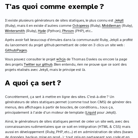
T'as quoi comme exemple ?
Il existe plusieurs générateurs de sites statiques, le plus connu est
Jekyll
(Ruby), mais il en existe d'autres comme
Octopress
(Ruby),
Middleman
(Ruby),
Wintersmith
(Ruby),
Hyde
(Python),
Phrozn
(PHP), etc...
Après avoir fait beaucoup d'émules dans la communauté Ruby, Jekyll a profité
du lancement du projet github permettant de créer en 3 clics un site web :
Github:Pages
.
Vous pouvez consulter le projet
w3cjs
de Thomas Davies ou encore la page
des projets
Twitter sur github
. Bien entendu, rien ne prouve que ce sont des
projets réalisés avec Jekyll, mais le principe est là.
A quoi ça sert ?
Concrètement, ça sert à mettre en ligne des sites. C'est-à-dire ? Un
générateurs de sites statiques permet (comme tout bon CMS) de générer des
menus, des affichages à partir de boucles, de conditions… tous ça,
principalement à l'aide d'un moteur de template (
Liquid
pour Jekyll).
Ainsi, le générateurs de sites statiques permet de créer un site web, avec des
connaissances rudimentaires que ce soit en intégration (HTML & CSS) mais
aussi en développement (Ruby, PHP, etc…) et en administration de sites (bases
de données, backup, mise en prod…) ; tout cela en partageant son code et en