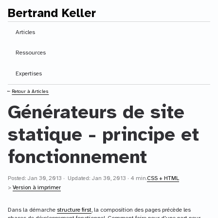
Bertrand Keller
Contenu principal
Articles
Ressources
Expertises
⭠
Retour à Articles
Générateurs de site
statique - principe et
fonctionnement
Posted: Jan 30, 2013 · Updated: Jan 30, 2013 · 4 min.
CSS + HTML
>
Version à imprimer
Dans la démarche
structure first
, la composition des pages précède les