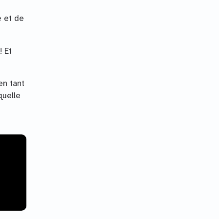
e et de
! Et
en tant
quelle