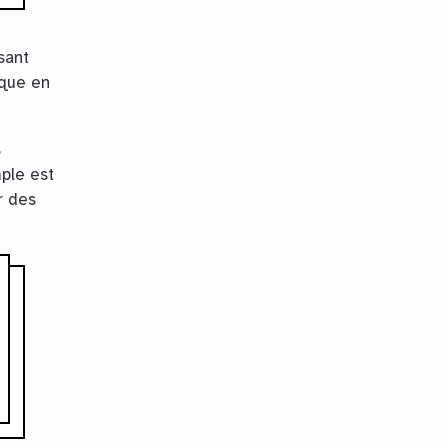
sant
ique en
s
ple est
r des