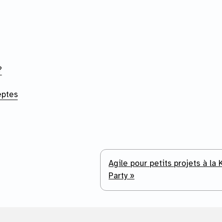
?
eptes
Agile pour petits projets à la 
Party »