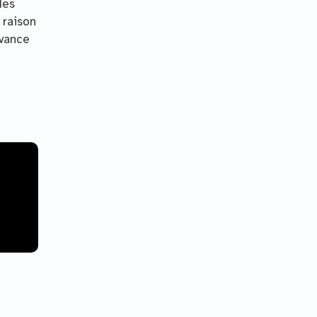
des
 raison
ivance