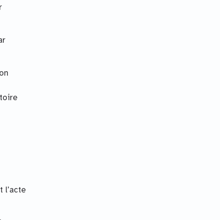
r
ar
 on
toire
 l’acte