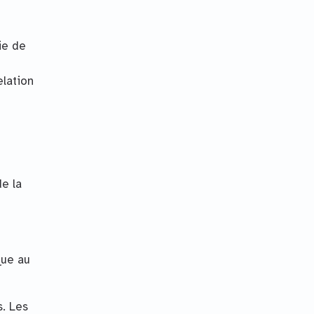
ie de
elation
de la
que au
s. Les